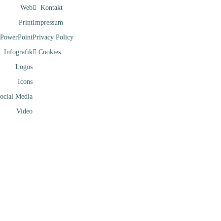
Web
Kontakt
Print
Impressum
PowerPoint
Privacy Policy
Infografik
Cookies
Logos
Icons
ocial Media
Video