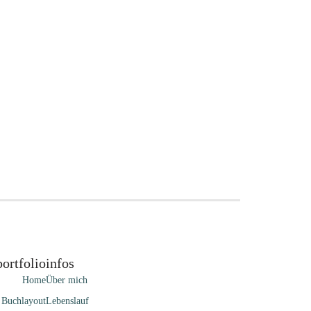
portfolio
infos
Home
Über mich
Buchlayout
Lebenslauf