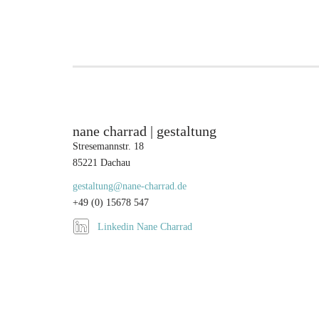
Feld
leer.
leer.
nane charrad | gestaltung
Stresemannstr. 18
85221 Dachau
gestaltung@nane-charrad.de
+49 (0) 15678 547
Linkedin Nane Charrad