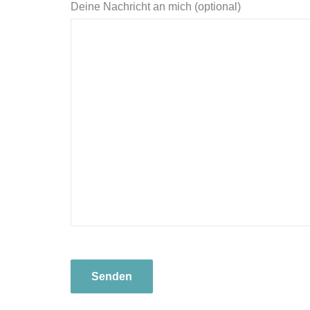
Deine Nachricht an mich (optional)
Bitte
Bitte
lasse
lasse
dieses
dieses
Feld