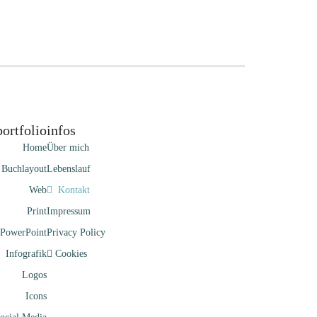
portfolio
infos
Home
Über mich
Buchlayout
Lebenslauf
Web
Kontakt
Print
Impressum
PowerPoint
Privacy Policy
Infografik
Cookies
Logos
Icons